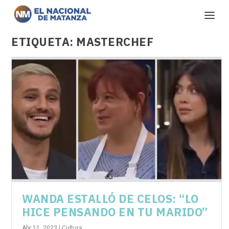
ETIQUETA:
MASTERCHEF
WANDA ESTALLÓ DE CELOS: “LO
HICE PENSANDO EN TU MARIDO”
Abr 11, 2023
|
Cultura