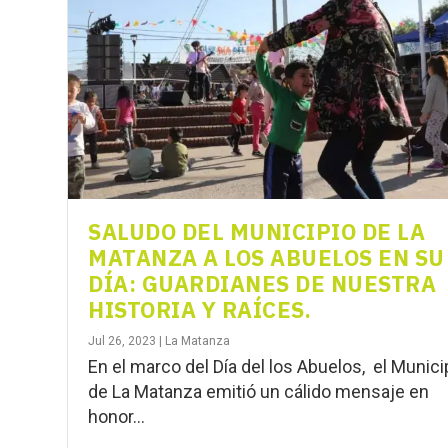
SALUDO DEL MUNICIPIO DE LA
MATANZA A LOS ABUELOS EN SU
DÍA: GUARDIANES DE NUESTRA
HISTORIA Y RAÍCES.
Jul 26, 2023
|
La Matanza
En el marco del Día del los Abuelos, el Munici
de La Matanza emitió un cálido mensaje en
honor...