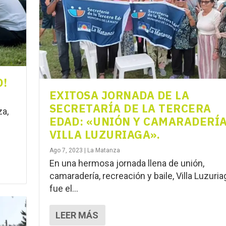
O!
EXITOSA JORNADA DE LA
SECRETARÍA DE LA TERCERA
za,
EDAD: «UNIÓN Y CAMARADERÍA
VILLA LUZURIAGA».
Ago 7, 2023
|
La Matanza
En una hermosa jornada llena de unión,
camaradería, recreación y baile, Villa Luzuria
fue el...
LEER MÁS