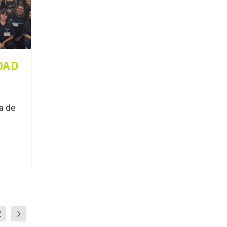
DAD
ía de
2