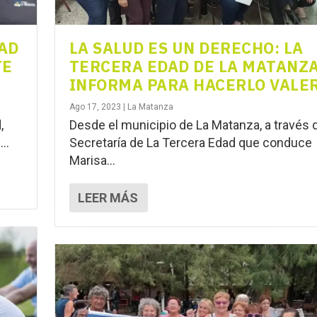
DAD
LA SALUD ES UN DERECHO: LA
TE
TERCERA EDAD DE LA MATANZA
INFORMA PARA HACERLO VALER
Ago 17, 2023
|
La Matanza
,
Desde el municipio de La Matanza, a través d
..
Secretaría de La Tercera Edad que conduce
Marisa...
LEER MÁS