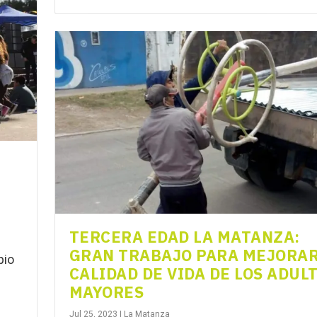
TERCERA EDAD LA MATANZA:
GRAN TRABAJO PARA MEJORAR
pio
CALIDAD DE VIDA DE LOS ADUL
MAYORES
Jul 25, 2023
|
La Matanza