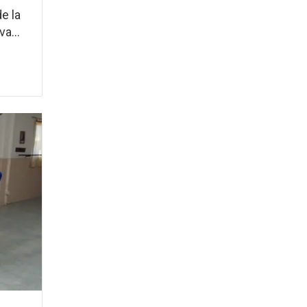
e la
a...