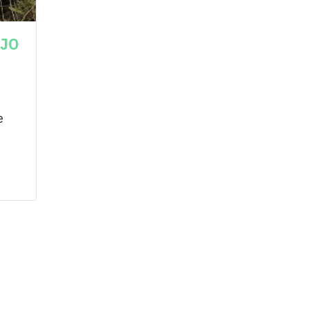
IJO
e