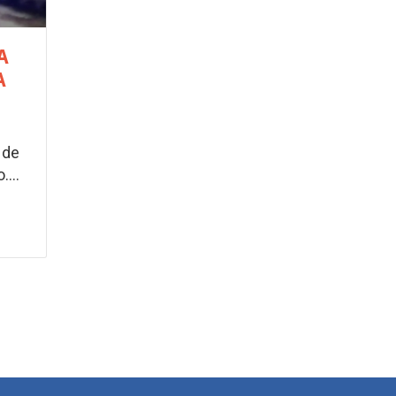
A
A
 de
...