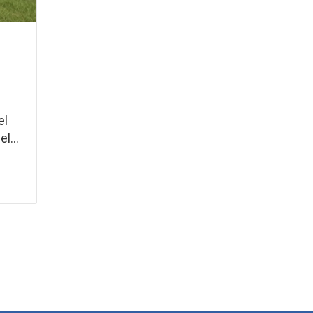
el
l...