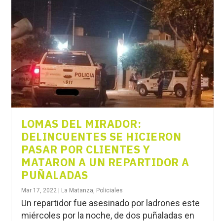
LOMAS DEL MIRADOR:
DELINCUENTES SE HICIERON
PASAR POR CLIENTES Y
MATARON A UN REPARTIDOR A
PUÑALADAS
Mar 17, 2022
|
La Matanza
,
Policiales
Un repartidor fue asesinado por ladrones este
miércoles por la noche, de dos puñaladas en