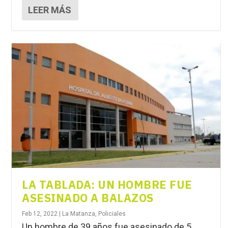
LEER MÁS
LA TABLADA: UN HOMBRE FUE
ASESINADO A BALAZOS
Feb 12, 2022
|
La Matanza
,
Policiales
Un hombre de 39 años fue asesinado de 5