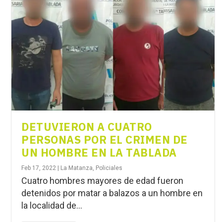
DETUVIERON A CUATRO
PERSONAS POR EL CRIMEN DE
UN HOMBRE EN LA TABLADA
Feb 17, 2022
|
La Matanza
,
Policiales
Cuatro hombres mayores de edad fueron
detenidos por matar a balazos a un hombre en
la localidad de...