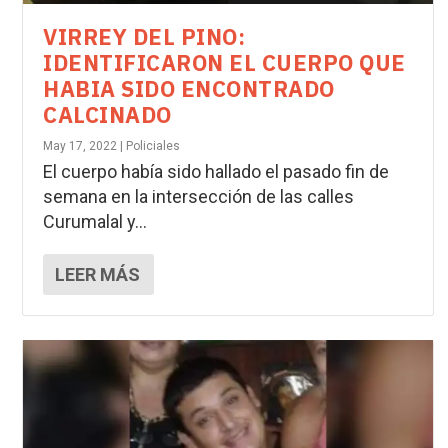
VIRREY DEL PINO:
IDENTIFICARON EL CUERPO QUE
HABIA SIDO ENCONTRADO
CALCINADO
May 17, 2022
|
Policiales
El cuerpo había sido hallado el pasado fin de
semana en la intersección de las calles
Curumalal y...
LEER MÁS