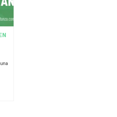
EN
 una