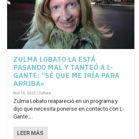
ZULMA LOBATO LA ESTÁ
PASANDO MAL Y TANTEÓ A L-
GANTE: “SÉ QUE ME IRÍA PARA
ARRIBA»
Nov 16, 2022
|
Cultura
Zulma Lobato reapareció en un programa y
dijo que necesita ponerse en contacto con L-
Gante....
LEER MÁS