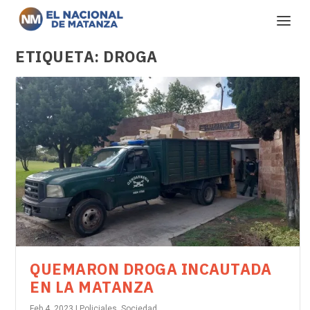
ETIQUETA:
DROGA
QUEMARON DROGA INCAUTADA
EN LA MATANZA
Feb 4, 2023
|
Policiales
,
Sociedad