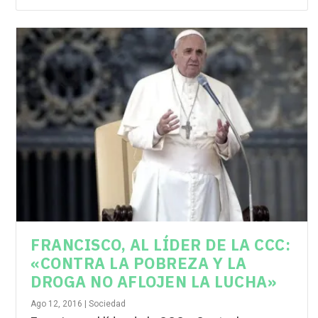
FRANCISCO, AL LÍDER DE LA CCC:
«CONTRA LA POBREZA Y LA
DROGA NO AFLOJEN LA LUCHA»
Ago 12, 2016
|
Sociedad