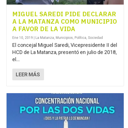
MIGUEL SAREDI PIDE DECLARAR
A LA MATANZA COMO MUNICIPIO
A FAVOR DE LA VIDA
Ene 10, 2019
|
La Matanza
,
Municipios
,
Política
,
Sociedad
El concejal Miguel Saredi, Vicepresidente II del
HCD de La Matanza, presentó en julio de 2018,
el...
LEER MÁS