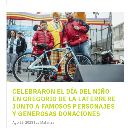
CELEBRARON EL DÍA DEL NIÑO
EN GREGORIO DE LA LAFERRERE
JUNTO A FAMOSOS PERSONAJES
Y GENEROSAS DONACIONES
Ago 22, 2023
|
La Matanza