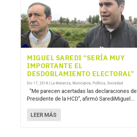
MIGUEL SAREDI “SERÍA MUY
IMPORTANTE EL
DESDOBLAMIENTO ELECTORAL”
Dic 17, 2018
|
La Matanza
,
Municipios
,
Política
,
Sociedad
“Me parecen acertadas las declaraciones de
Presidente de la HCD”, afirmó SarediMiguel...
LEER MÁS