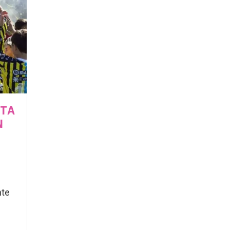
NTA
N
nte