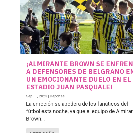
¡ALMIRANTE BROWN SE ENFRE
A DEFENSORES DE BELGRANO E
UN EMOCIONANTE DUELO EN EL
ESTADIO JUAN PASQUALE!
Sep 11, 2023
|
Deportes
La emoción se apodera de los fanáticos del
fútbol esta noche, ya que el equipo de Almira
Brown...