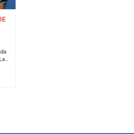
DE
ada
a...