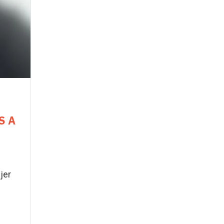
S A
jer