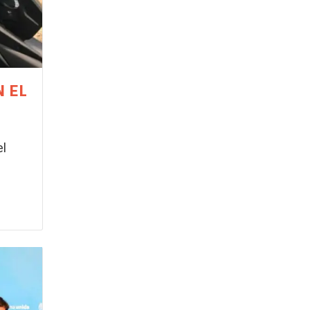
N EL
el