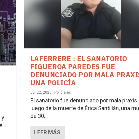
LAFERRERE : EL SANATORIO
FIGUEROA PAREDES FUE
DENUNCIADO POR MALA PRAXI
UNA POLICÍA
Jul 22, 2020
|
Policiales
El sanatorio fue denunciado por mala praxis
luego de la muerte de Érica Santillán, una mu
de 30...
 y
...
LEER MÁS