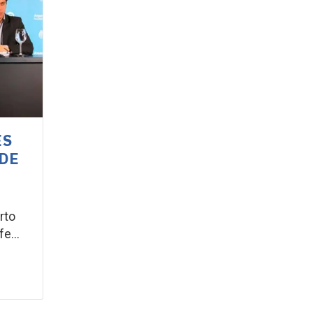
ES
 DE
rto
e...