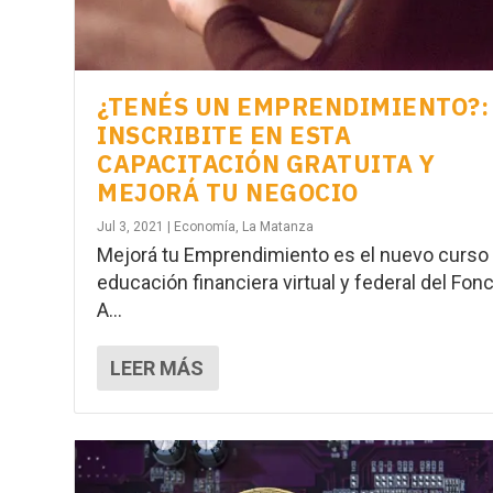
¿TENÉS UN EMPRENDIMIENTO?:
INSCRIBITE EN ESTA
CAPACITACIÓN GRATUITA Y
MEJORÁ TU NEGOCIO
Jul 3, 2021
|
Economía
,
La Matanza
Mejorá tu Emprendimiento es el nuevo curso
educación financiera virtual y federal del Fon
A...
LEER MÁS