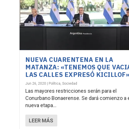
NUEVA CUARENTENA EN LA
MATANZA: «TENEMOS QUE VACI
LAS CALLES EXPRESÓ KICILLOF
Jun 26, 2020
|
Política
,
Sociedad
Las mayores restricciones serán para el
Conurbano Bonaerense. Se dará comienzo a 
nueva etapa...
LEER MÁS