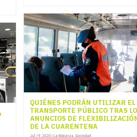
QUIÉNES PODRÁN UTILIZAR EL
TRANSPORTE PÚBLICO TRAS L
A
ANUNCIOS DE FLEXIBILIZACIÓ
DE LA CUARENTENA
Jul 19, 2020
|
La Matanza
,
Sociedad