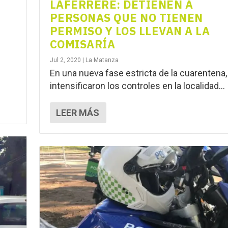
LAFERRERE: DETIENEN A
PERSONAS QUE NO TIENEN
PERMISO Y LOS LLEVAN A LA
COMISARÍA
Jul 2, 2020
|
La Matanza
En una nueva fase estricta de la cuarentena,
intensificaron los controles en la localidad...
LEER MÁS