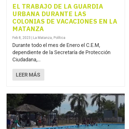
EL TRABAJO DE LA GUARDIA
URBANA DURANTE LAS
COLONIAS DE VACACIONES EN LA
MATANZA
Feb 8, 2023
|
La Matanza
,
Política
Durante todo el mes de Enero el C.E.M,
dependiente de la Secretaría de Protección
Ciudadana,...
LEER MÁS