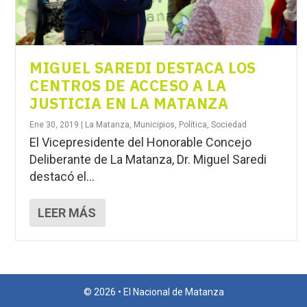
MIGUEL SAREDI DESTACA LOS
CENTROS DE ACCESO A LA
JUSTICIA EN LA MATANZA
Ene 30, 2019
|
La Matanza
,
Municipios
,
Política
,
Sociedad
El Vicepresidente del Honorable Concejo
Deliberante de La Matanza, Dr. Miguel Saredi
destacó el...
LEER MÁS
© 2026 • El Nacional de Matanza