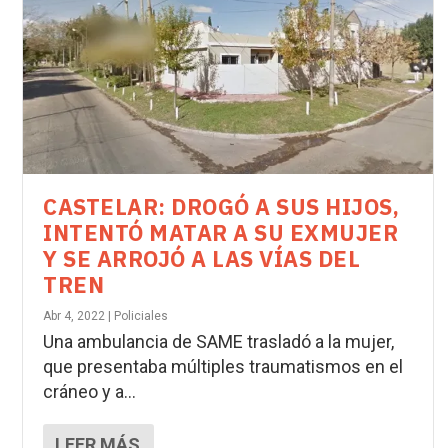
CASTELAR: DROGÓ A SUS HIJOS,
INTENTÓ MATAR A SU EXMUJER
Y SE ARROJÓ A LAS VÍAS DEL
TREN
Abr 4, 2022
|
Policiales
Una ambulancia de SAME trasladó a la mujer,
que presentaba múltiples traumatismos en el
cráneo y a...
LEER MÁS