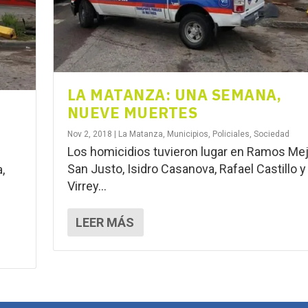
LA MATANZA: UNA SEMANA,
NUEVE MUERTES
Nov 2, 2018
|
La Matanza
,
Municipios
,
Policiales
,
Sociedad
Los homicidios tuvieron lugar en Ramos Mej
San Justo, Isidro Casanova, Rafael Castillo y
,
Virrey...
LEER MÁS