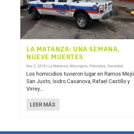
LA MATANZA: UNA SEMANA,
NUEVE MUERTES
Nov 2, 2018
|
La Matanza
,
Municipios
,
Policiales
,
Sociedad
Los homicidios tuvieron lugar en Ramos Mejía
San Justo, Isidro Casanova, Rafael Castillo y
Virrey...
LEER MÁS