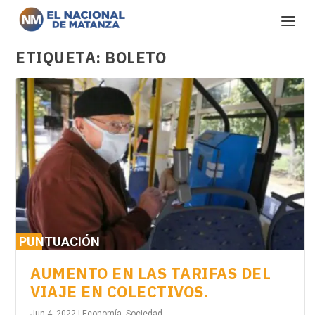
ETIQUETA:
BOLETO
PUNTUACIÓN
0%
AUMENTO EN LAS TARIFAS DEL
VIAJE EN COLECTIVOS.
Jun 4, 2022
|
Economía
,
Sociedad