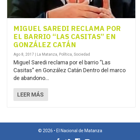
MIGUEL SAREDI RECLAMA POR
EL BARRIO “LAS CASITAS” EN
GONZÁLEZ CATÁN
Ago 8, 2017
|
La Matanza
,
Política
,
Sociedad
Miguel Saredi reclama por el barrio “Las
Casitas” en González Catán Dentro del marco
de abandono...
LEER MÁS
© 2026 • El Nacional de Matanza