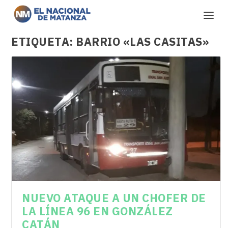
ETIQUETA:
BARRIO «LAS CASITAS»
NUEVO ATAQUE A UN CHOFER DE
LA LÍNEA 96 EN GONZÁLEZ
CATÁN