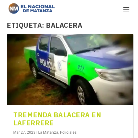
ETIQUETA:
BALACERA
TREMENDA BALACERA EN
LAFERRERE
Mar 27, 2023
|
La Matanza
,
Policiales