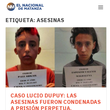
ETIQUETA:
ASESINAS
CASO LUCIO DUPUY: LAS
ASESINAS FUERON CONDENADAS
A PRISIÓN PERPETUA.