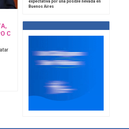
expectativa por una posible nevada en
Buenos Aires
A,
O C
atar