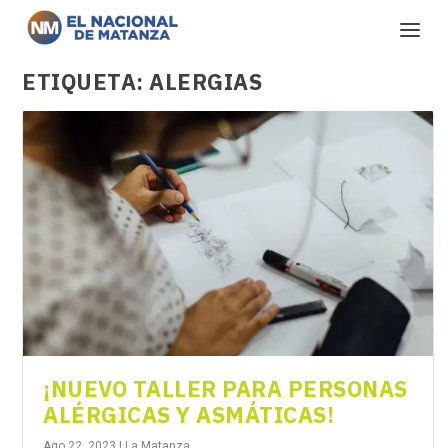
ETIQUETA:
ALERGIAS
¡NUEVO TALLER PARA PERSONAS
ALÉRGICAS Y ASMÁTICAS!
Ago 22, 2023
|
La Matanza