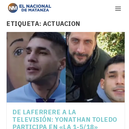
ETIQUETA:
ACTUACION
DE LAFERRERE A LA
TELEVISIÓN: YONATHAN TOLEDO
PARTICIPA EN «LA 1-5/18»