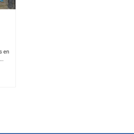
as en
..