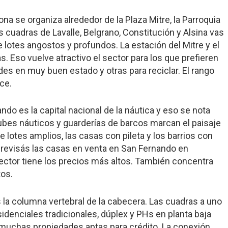
a se organiza alrededor de la Plaza Mitre, la Parroquia
s cuadras de Lavalle, Belgrano, Constitución y Alsina vas
e lotes angostos y profundos. La estación del Mitre y el
 Eso vuelve atractivo el sector para los que prefieren
s en muy buen estado y otras para reciclar. El rango
ce.
nando es la capital nacional de la náutica y eso se nota
clubes náuticos y guarderías de barcos marcan el paisaje
 lotes amplios, las casas con pileta y los barrios con
 revisás las
casas en venta en San Fernando en
 sector tiene los precios más altos. También concentra
tos.
es la columna vertebral de la cabecera. Las cuadras a uno
sidenciales tradicionales, dúplex y PHs en planta baja
s muchas propiedades aptas para crédito. La conexión