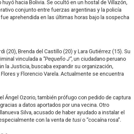
 huyó hacia Bolivia. Se ocultó en un hostal de Villazón,
ativo conjunto entre fuerzas argentinas y la policía
en fue aprehendida en las últimas horas bajo la sospecha
 (20), Brenda del Castillo (20) y Lara Gutiérrez (15). Su
riminal vinculada a
“Pequeño J”
, un ciudadano peruano
n la Justicia, buscaba expandir su organización,
jo Flores y Florencio Varela. Actualmente se encuentra
uel Ángel Ozorio, también prófugo con pedido de captura
 gracias a datos aportados por una vecina. Otro
lanueva Silva, acusado de haber ayudado a instalar el
, especialmente con la venta de
tusi
o “cocaína rosa”.