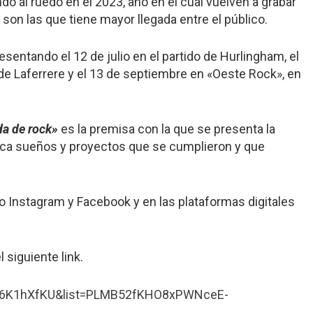
do al ruedo en el 2023, año en el cual vuelven a grabar
on las que tiene mayor llegada entre el público.
sentando el 12 de julio en el partido de Hurlingham, el
d de Laferrere y el 13 de septiembre en «Oeste Rock», en
da de rock»
es la premisa con la que se presenta la
lica sueños y proyectos que se cumplieron y que
o Instagram y Facebook y en las plataformas digitales
 siguiente link.
Ap6K1hXfKU&list=PLMB52fKHO8xPWNceE-