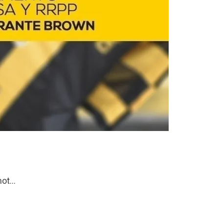
?not…