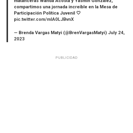
matanceras Wanda Acosta y Yasmín González,
compartimos una jornada increíble en la Mesa de
Participación Política Juvenil 🤍
pic.twitter.com/mIA0LJBvnX
— Brenda Vargas Matyi (@BrenVargasMatyi)
July 24,
2023
PUBLICIDAD