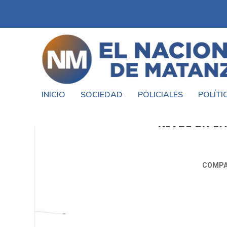
INICIO
SOCIEDAD
POLICIALES
POLÍTI
SERGIO MASSA: INAUGURAMOS 
NIVEL EN L
COMPA