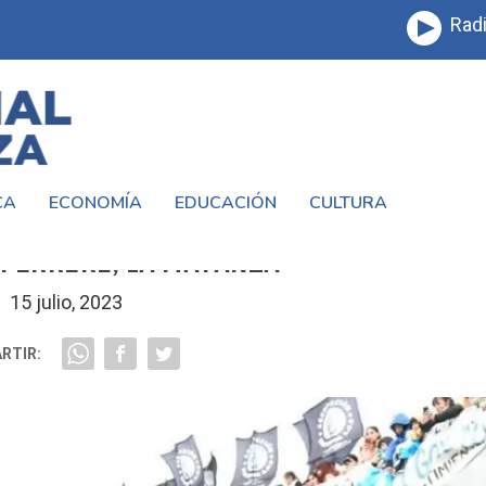
Radi
CA
ECONOMÍA
EDUCACIÓN
CULTURA
UN CENTRO DE MONITOREO Y 2 PASO B
AFERRERE, LA MATANZA
15 julio, 2023
RTIR: