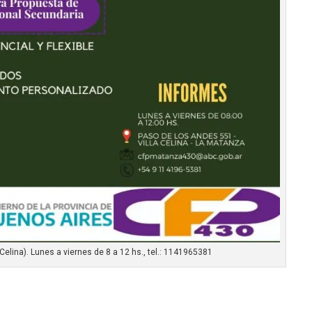
Celina). Lunes a viernes de 8 a 12 hs., tel.: 1141965381