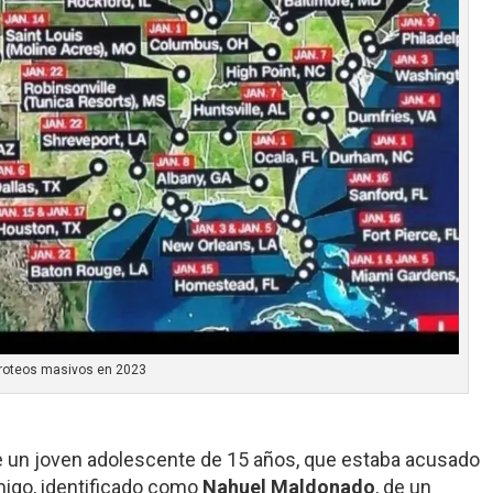
iroteos masivos en 2023
 un joven adolescente de 15 años, que estaba acusado
migo, identificado como
Nahuel Maldonado
, de un