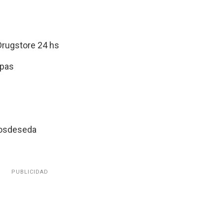
Drugstore 24 hs
apas
cosdeseda
PUBLICIDAD