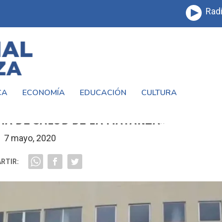
Radi
CA
ECONOMÍA
EDUCACIÓN
CULTURA
SPITAL RENÉ FAVALORO: «CAMBIA PARA
MA DE SALUD DE LA MATANZA»
7 mayo, 2020
RTIR: