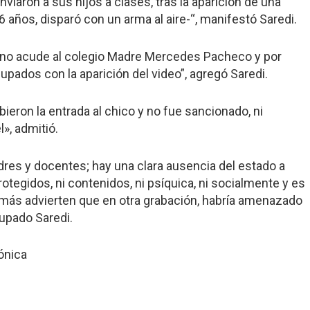
viaron a sus hijos a clases, tras la aparición de una
 años, disparó con un arma al aire-“, manifestó Saredi.
mno acude al colegio Madre Mercedes Pacheco y por
ados con la aparición del video”, agregó Saredi.
ieron la entrada al chico y no fue sancionado, ni
», admitió.
dres y docentes; hay una clara ausencia del estado a
otegidos, ni contenidos, ni psíquica, ni socialmente y es
ás advierten que en otra grabación, habría amenazado
upado Saredi.
rónica