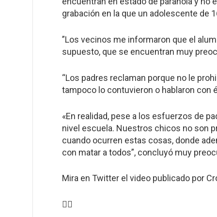
encuentran en estado de paranoia y no en
grabación en la que un adolescente de 16
”Los vecinos me informaron que el alu
supuesto, que se encuentran muy preocup
“Los padres reclaman porque no le prohib
tampoco lo contuvieron o hablaron con él
«En realidad, pese a los esfuerzos de pa
nivel escuela. Nuestros chicos no son pr
cuando ocurren estas cosas, donde adem
con matar a todos”, concluyó muy preoc
Mira en Twitter el video publicado por C
👇🏻