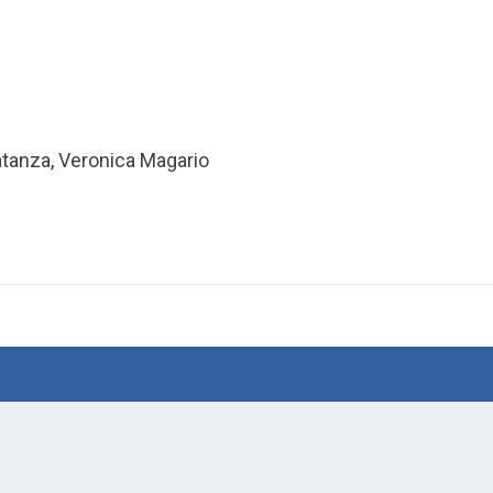
atanza
,
Veronica Magario