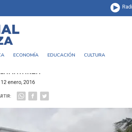
Radi
CA
ECONOMÍA
EDUCACIÓN
CULTURA
INARIO DE #POESÍA Y #PSICOANÁLISIS
LAMATANZA
12 enero, 2016
RTIR: