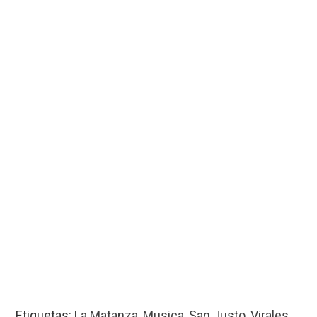
Etiquetas:
La Matanza
,
Musica
,
San Justo
,
Virales